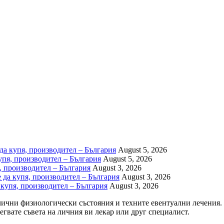
да купя, производител – България
August 5, 2026
купя, производител – България
August 5, 2026
я, производител – България
August 3, 2026
е да купя, производител – България
August 3, 2026
а купя, производител – България
August 3, 2026
чни физиологически състояния и техните евентуални лечения. И
гвате съвета на личния ви лекар или друг специалист.