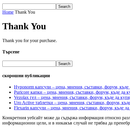
Home
Thank You
Thank You
Thank you for your purchase.
Търсене
скорошни публикации
Hyponorm капсули – цена, мнения, съставки, форум, къде 
Puricore капки – цена, мнения, съставки, форум, къде да 
Vezolax гел – цена, мнения, съставки, форум, къде да куп
Uro Active таблетки – цена, мнения, съставки, форум, къд
Flexarin капсули – цена, мнения, съставки, форум, къде д
Конкретния уебсайт може да съдържа информация относно разли
информационни цели, и в никакъв случай не трябва да пренебре